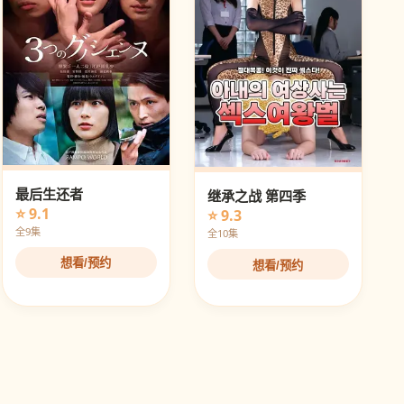
最后生还者
继承之战 第四季
⭐ 9.1
⭐ 9.3
全9集
全10集
想看/预约
想看/预约