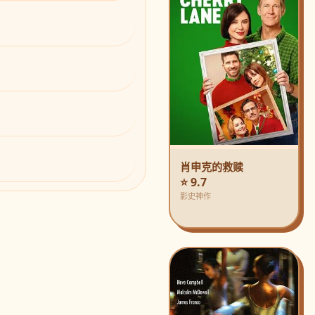
肖申克的救赎
⭐ 9.7
影史神作