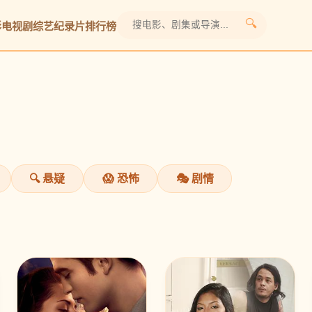
🔍
影
电视剧
综艺
纪录片
排行榜
🔍 悬疑
😱 恐怖
🎭 剧情