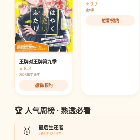
⭐ 9.7
全8集
想看/预约
王牌对王牌第九季
⭐ 8.2
2026季更新中
想看/预约
🏆 人气周榜 · 熟透必看
🥇
最后生还者
周热度 632.5万