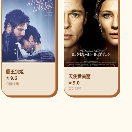
霸王别姬
天使爱美丽
⭐ 9.6
⭐ 9.0
必看经典
高分封神