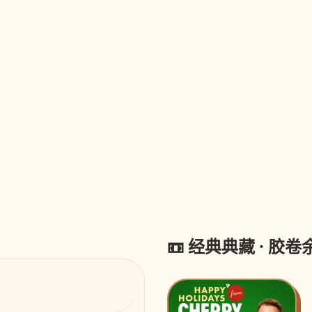
📼 经典典藏 · 胶卷