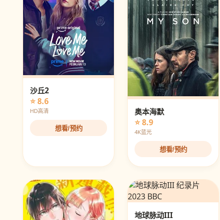
沙丘2
⭐ 8.6
奥本海默
HD高清
⭐ 8.9
想看/预约
4K蓝光
想看/预约
地球脉动III