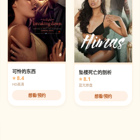
可怜的东西
坠楼死亡的剖析
⭐ 8.4
⭐ 8.1
HD高清
蓝光原盘
想看/预约
想看/预约