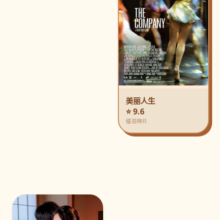
美丽人生
⭐ 9.6
催泪神片