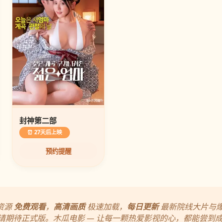
封神第二部
⏰ 27天后上映
预约提醒
资源
免费观看
，
高清画质
极速加载，
每日更新
最新院线大片与
请期待正式版。木瓜电影 — 让每一颗热爱影视的心，都能尝到