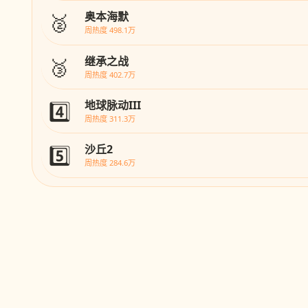
🥈
奥本海默
周热度 498.1万
🥉
继承之战
周热度 402.7万
4️⃣
地球脉动III
周热度 311.3万
5️⃣
沙丘2
周热度 284.6万