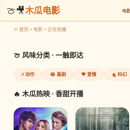
🍈🎥
木瓜电影
电
《奥本海默》
诺兰巅峰之作，原子弹之父
🍈 首页 > 电影 > 正在热播
立即观看
❮
🍈 风味分类 · 一触即达
⚡ 动作
😂 喜剧
💖 爱情
🛸 科幻
🔥 木瓜热映 · 香甜开播