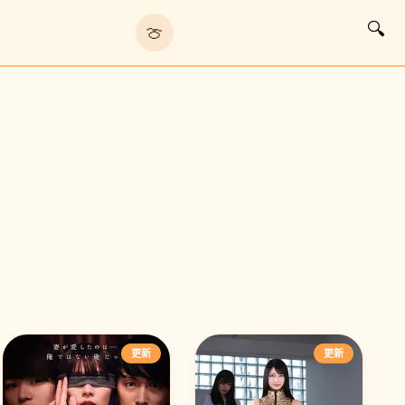
🔍
🍈
❯
更新
更新