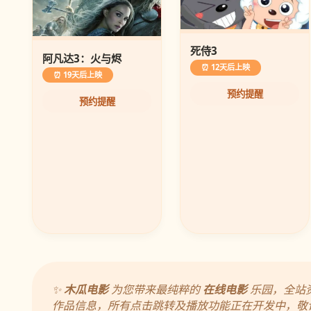
死侍3
阿凡达3：火与烬
⏰ 12天后上映
⏰ 19天后上映
预约提醒
预约提醒
✨
木瓜电影
为您带来最纯粹的
在线电影
乐园，全站
作品信息，所有点击跳转及播放功能正在开发中，敬